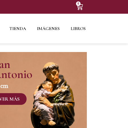
0
TIENDA
IMÁGENES
LIBROS
an
ntonio
 cm
VER MÁS