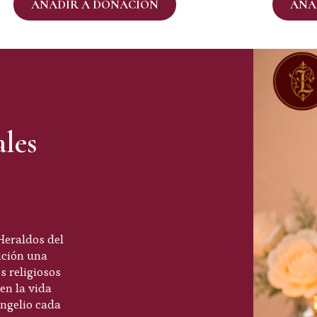
AÑADIR A DONACIÓN
AÑA
ales
Heraldos del
ición una
s religiosos
cen la vida
angelio cada