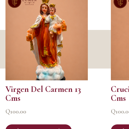
Virgen Del Carmen 13
Cruci
Cms
Cms
Q
100.00
Q
100.0