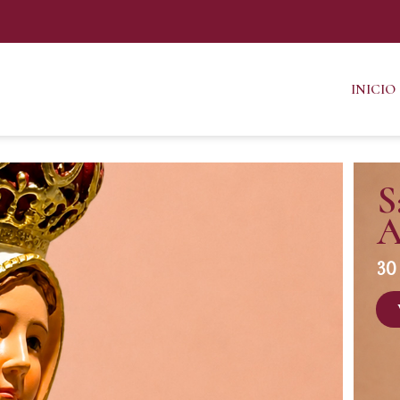
INICIO
S
A
30